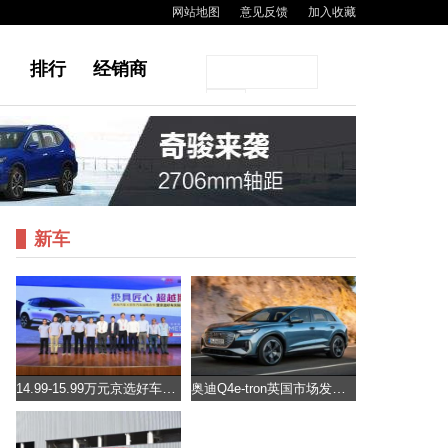
网站地图
意见反馈
加入收藏
排行
经销商
新车
14.99-15.99万元京选好车天际ME5发布
奥迪Q4e-tron英国市场发售起售价40,750英镑起